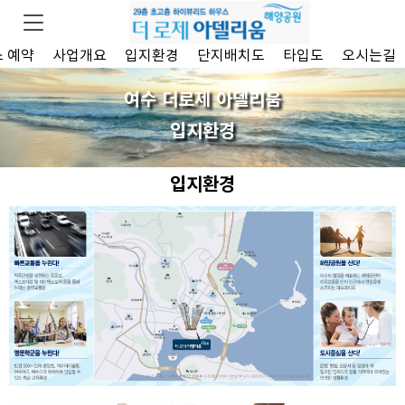
 예약
사업개요
입지환경
단지배치도
타입도
오시는길
여수 더로제 아델리움
입지환경
입지환경